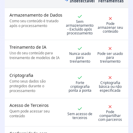
Indetectável
Ferramentas
Armazenamento de Dados
✓
✗
Como seu conteúdo é tratado
Sem
Pode
armazenamento
após o processamento
armazenar seu
- Excluído após
conteúdo
processamento
Treinamento de IA
✓
✗
Uso do seu conteúdo para
Nunca usado
Pode ser usado
para
para
treinamento de modelos de IA
treinamento
treinamento
Criptografia
✓
✗
Como seus dados são
Forte
Criptografia
protegidos durante o
criptografia
básica ou não
ponta a ponta
especificada
processamento
Acesso de Terceiros
✗
✓
Quem pode acessar seu
Pode
Sem acesso de
compartilhar
conteúdo
terceiros
com parceiros